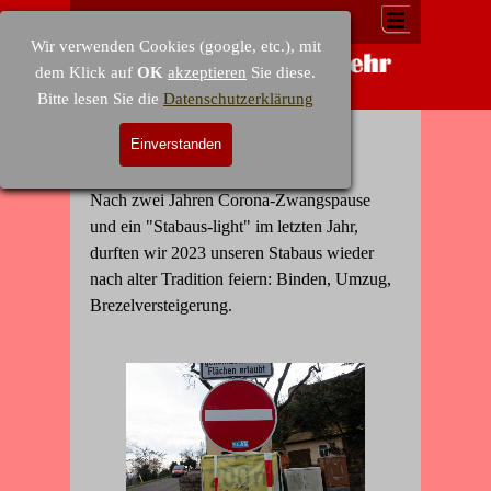
Direkt zum Seiteninhalt
Menü überspringen
Wir verwenden Cookies (google, etc.), mit
dem Klick auf
OK
akzeptieren
Sie diese.
Bitte lesen Sie die
Datenschutzerklärung
Stabaus
Einverstanden
Galerie > 2023
Nach zwei Jahren Corona-Zwangspause
und ein "Stabaus-light" im letzten Jahr,
durften wir 2023 unseren Stabaus wieder
nach alter Tradition feiern: Binden, Umzug,
Brezelversteigerung.